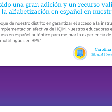
sido una gran adición y un recurso vali
 la alfabetización en español en nuestr
que de nuestro distrito en garantizar el acceso a la instru
a implementación efectiva de HQIM. Nuestros educadores
urso en español auténtico para mejorar la experiencia de
multilingües en BPS."
Carolina
Bilingual Educ