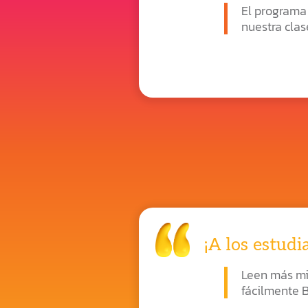
El programa
nuestra clas
¡A los estudi
Leen más min
fácilmente B