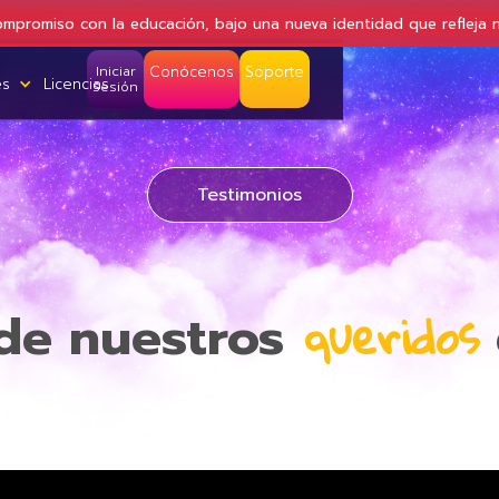
ompromiso con la educación, bajo una nueva identidad que refleja 
Iniciar
Conócenos
Soporte
es
Licencias
Sesión
Licencias
Testimonios
queridos
e nuestros