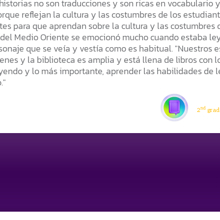
 historias no son traducciones y son ricas en vocabulario 
orque reflejan la cultura y las costumbres de los estudia
tes para que aprendan sobre la cultura y las costumbres 
 del Medio Oriente se emocionó mucho cuando estaba leye
sonaje que se veía y vestía como es habitual. "Nuestros 
nes y la biblioteca es amplia y está llena de libros con l
eyendo y lo más importante, aprender las habilidades de 
."
nd
2
grade