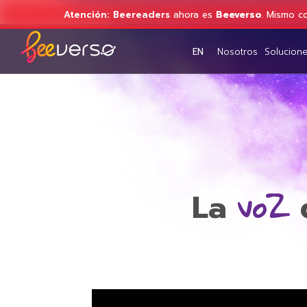
Atención:
Beereaders
ahora es
Beeverso
. Mismo c
EN
Nosotros
Solucion
Nosotros
EN
voZ
La
d