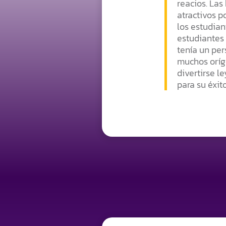
reacios. Las
atractivos p
los estudian
estudiantes
tenía un per
muchos oríge
divertirse l
para su éxito