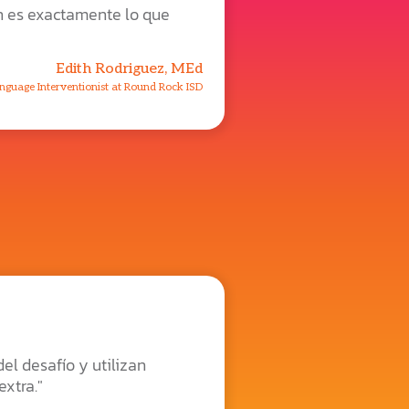
n es exactamente lo que
Edith Rodriguez, MEd
nguage Interventionist at Round Rock ISD
el desafío y utilizan
xtra."